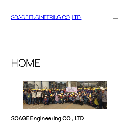
Skip
to
SOAGE ENGINEERING CO.,LTD.
content
HOME
SOAGE Engineering CO., LTD
.